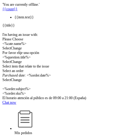
'You are currently offline.'
{{count}}
{{item.text}}
{{title}}
I'm having an issue with:
Please Choose
<%cate.name%>
Select
Change
Por favor elije una opción
<%question.title%>
Select
Change
Select item that relate to the issue
Select an order
Purchased date:
<%order.date%>
Select
Change
<%order.subject%>
<%order.sku%>
El horario atención al público es de 09:00 a 21:00 (España)
Chat now
Mis pedidos